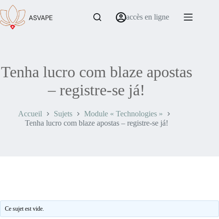
accès en ligne
Tenha lucro com blaze apostas
– registre-se já!
Accueil
Sujets
Module « Technologies »
Tenha lucro com blaze apostas – registre-se já!
›
›
›
Tenha lucro com blaze apostas – registre-se já!
Ce sujet est vide.