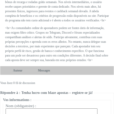
bônus de recarga e rodadas grátis semanais. Nos níveis intermediários, o usuário
recebe saques prioritários e gerente de conta dedicado. Nos níveis mais altos, há
presentes físicos, ingressos para eventos e cashback semanal elevado. A tabela
completa de benefícios e os critérios de progressão estão disponíveis no site. Participar
do programa não tem custo adicional e é aberto a todos os usuários verificados.<br>
<br>As comunidades online de apostadores podem ser fontes úteis de informação,
mas exigem filtro crítico. Grupos no Telegram, Discord e fóruns especializados
compartilham análises e alertas de odds. Participe ativamente, contribua com suas
próprias percepções e aprenda com os erros alheios. No entanto, nunca delegue suas
decisões a terceiros, por mais experientes que pareçam. Cada apostador tem seu
próprio perfil de risco, gestão de banca e conhecimento específico. O que funciona
para um pode ser desastroso para outro em condições diferentes. A decisão final sobre
cada aposta deve ser sempre sua, baseada em seus próprios estudos.<br>
Auteur
Messages
Vous lisez 0 fil de discussion
Répondre à : Tenha lucro com blaze apostas – registre-se já!
Vos informations :
Nom (obligatoire) :