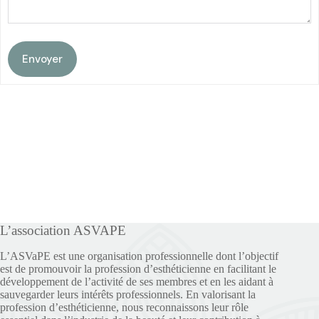
Envoyer
L’association ASVAPE
L’ASVaPE est une organisation professionnelle dont l’objectif
est de promouvoir la profession d’esthéticienne en facilitant le
développement de l’activité de ses membres et en les aidant à
sauvegarder leurs intérêts professionnels. En valorisant la
profession d’esthéticienne, nous reconnaissons leur rôle