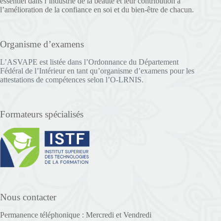
essentiel dans l’industrie de la beauté et leur contribution à
l’amélioration de la confiance en soi et du bien-être de chacun.
Organisme d’examens
L’ASVAPE est listée dans l’Ordonnance du Département
Fédéral de l’Intérieur en tant qu’organisme d’examens pour les
attestations de compétences selon l’O-LRNIS.
Formateurs spécialisés
Nous contacter
Permanence téléphonique : Mercredi et Vendredi