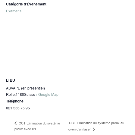
Catégorie d’Évènement:
Examens
LIEU
ASVAPE (en présentiel)
Rolle
,
1180
Suisse
+ Google Map
Téléphone
021 556 75 95
CCT Elimination du système pileux au
CCT Elimination du système
pileux avec IPL
moyen d’un laser