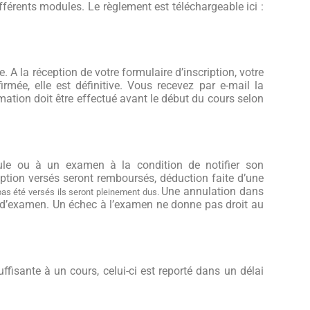
fférents modules. Le règlement est téléchargeable ici :
e. A la réception de votre
formulaire
d’inscription, votre
mée, elle est définitive. Vous recevez par e-mail la
ation doit être effectué avant le début du cours selon
ule ou à un examen à la condition de notifier son
ription versés seront remboursés, déduction faite d’une
Une annulation dans
 pas été versés ils seront pleinement dus.
 d’examen.
Un échec à l’examen ne donne pas droit au
fisante à un cours, celui-ci est reporté dans un délai