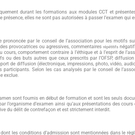
siquement durant les formations aux modules CCT et présente
e présence, elles ne sont pas autorisées à passer l’examen qui es
e prononcée par le conseil de l’association pour les motifs s
udes provocatrices ou agressives,
commentaires
négatif
répétitifs
u cours, c
omportement contraire à l’éthique et à l’esprit de l’as
s ou des buts autres que ceux prescrits par l’OFSP, diffusio
support de diffusion (électronique, impressions, photo, vidéo, au
s participants. Selon les cas analysés par le conseil
de l’asso
e exclue.
examen
sont fournis en début de formation et sont les seuls do
 par
l’organisme d’examen ainsi qu’aux présentations des cours en
ve du délit de contrefaçon et est strictement interdit.
 dont les conditions d’admission sont mentionnées dans le rè