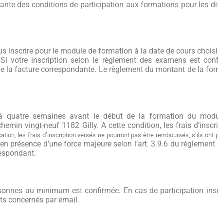
ante des conditions de participation aux formations pour les di
us inscrire pour le module de formation à la date de cours choisi
i votre inscription selon le règlement des examens est confir
que la facture correspondante.
Le règlement du montant de la form
qu’à quatre semaines avant le début de la formation du mod
chemin vingt-neuf 1182
Gilly.
A cette condition,
les frais d’insc
cation, les frais d’inscription versés ne pourront pas être remboursés; s’ils ont
’en présence d’une force majeure selon l’art. 3.9.6 du
règlement
respondant
.
sonnes au minimum est confirmée. En cas de participation insuf
ts concernés par email.