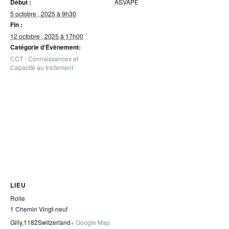
Début :
ASVAPE
5 octobre , 2025 à 9h30
Fin :
12 octobre , 2025 à 17h00
Catégorie d’Évènement:
CCT - Connaissances et
Capacité au traitement
LIEU
Rolle
1 Chemin Vingt-neuf
Gilly
,
1182
Switzerland
+ Google Map