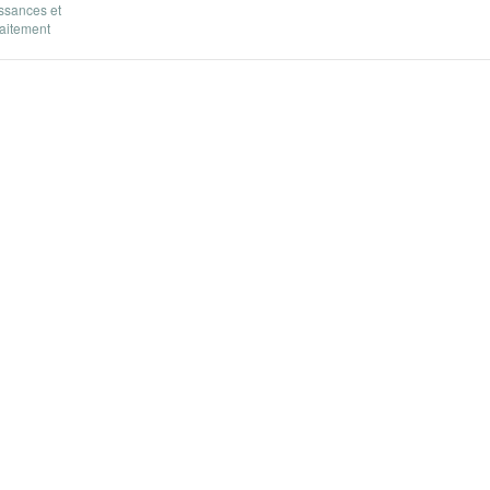
ssances et
raitement