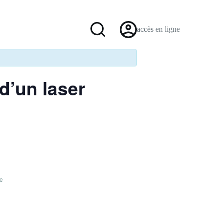
accès en ligne
d’un laser
e