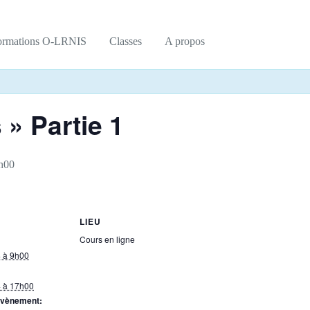
ormations O-LRNIS
Classes
A propos
» Partie 1
7h00
LIEU
Cours en ligne
4 à 9h00
4 à 17h00
Évènement: