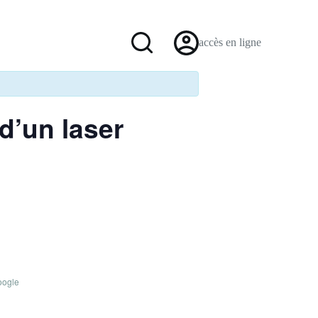
accès en ligne
d’un laser
oogle